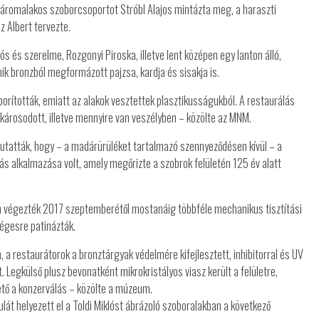
áromalakos szoborcsoportot Stróbl Alajos mintázta meg, a haraszti
z Albert tervezte.
s és szerelme, Rozgonyi Piroska, illetve lent középen egy lanton álló,
nik bronzból megformázott pajzsa, kardja és sisakja is.
orították, emiatt az alakok vesztettek plasztikusságukból. A restaurálás
e károsodott, illetve mennyire van veszélyben – közölte az MNM.
utatták, hogy – a madárürüléket tartalmazó szennyeződésen kívül – a
árás alkalmazása volt, amely megőrizte a szobrok felületén 125 év alatt
 végezték 2017 szeptemberétől mostanáig többféle mechanikus tisztítási
ségesre patinázták.
a restaurátorok a bronztárgyak védelmére kifejlesztett, inhibitorral és UV
. Legkülső plusz bevonatként mikrokristályos viasz került a felületre,
tő a konzerválás – közölte a múzeum.
át helyezett el a Toldi Miklóst ábrázoló szoboralakban a következő