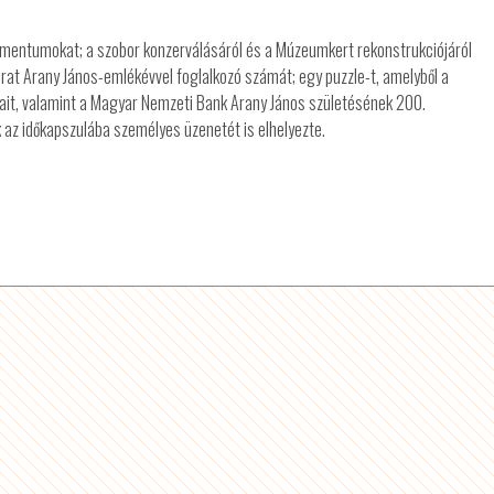
mentumokat; a szobor konzerválásáról és a Múzeumkert rekonstrukciójáról
irat Arany János-emlékévvel foglalkozó számát; egy puzzle-t, amelyből a
umait, valamint a Magyar Nemzeti Bank Arany János születésének 200.
 az időkapszulába személyes üzenetét is elhelyezte.