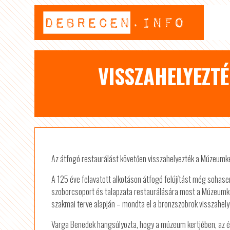
VISSZAHELYEZT
Az átfogó restaurálást követően visszahelyezték a Múzeumke
A 125 éve felavatott alkotáson átfogó felújítást még sohase
szoborcsoport és talapzata restaurálására most a Múzeumkert
szakmai terve alapján – mondta el a bronzszobrok visszahe
Varga Benedek hangsúlyozta, hogy a múzeum kertjében, az épüle