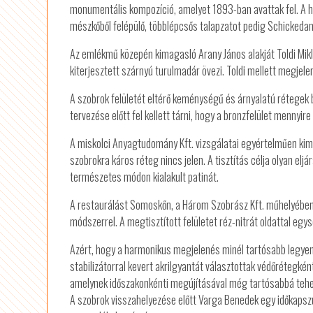
monumentális kompozíció, amelyet 1893-ban avattak fel. A h
mészkőből felépülő, többlépcsős talapzatot pedig Schickedan
Az emlékmű közepén kimagasló Arany János alakját Toldi Mikló
kiterjesztett szárnyú turulmadár övezi. Toldi mellett megjele
A szobrok felületét eltérő keménységű és árnyalatú rétegek b
tervezése előtt fel kellett tárni, hogy a bronzfelület mennyir
A miskolci Anyagtudomány Kft. vizsgálatai egyértelműen kim
szobrokra káros réteg nincs jelen. A tisztítás célja olyan elj
természetes módon kialakult patinát.
A restaurálást Somoskőn, a Három Szobrász Kft. műhelyében
módszerrel. A megtisztított felületet réz-nitrát oldattal egy
Azért, hogy a harmonikus megjelenés minél tartósabb legyen, 
stabilizátorral kevert akrilgyantát választottak védőrétegként
amelynek időszakonkénti megújításával még tartósabbá tehe
A szobrok visszahelyezése előtt Varga Benedek egy időkapszul