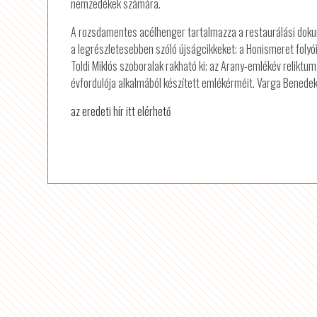
nemzedékek számára.
A rozsdamentes acélhenger tartalmazza a restaurálási doku
a legrészletesebben szóló újságcikkeket; a Honismeret folyó
Toldi Miklós szoboralak rakható ki; az Arany-emlékév relikt
évfordulója alkalmából készített emlékérméit. Varga Benedek
az eredeti hír itt elérhető