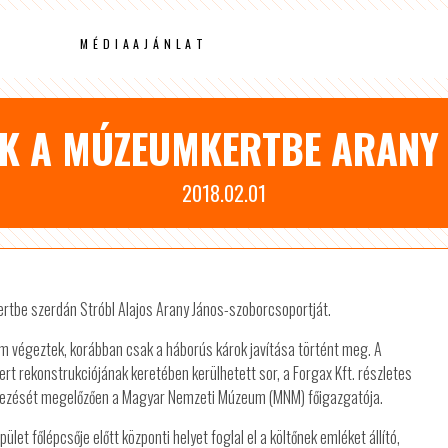
MÉDIAAJÁNLAT
ÉK A MÚZEUMKERTBE ARANY
2018.02.01
rtbe szerdán Stróbl Alajos Arany János-szoborcsoportját.
m végeztek, korábban csak a háborús károk javítása történt meg. A
 rekonstrukciójának keretében kerülhetett sor, a Forgax Kft. részletes
lyezését megelőzően a Magyar Nemzeti Múzeum (MNM) főigazgatója.
t főlépcsője előtt központi helyet foglal el a költőnek emléket állító,