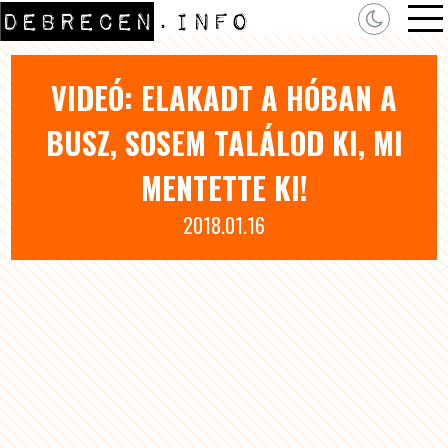
VIDEÓ: ELAKADT A HÓBAN A
BUSZ, SOSEM TALÁLOD KI, MI
MENTETTE KI!
2018.01.16