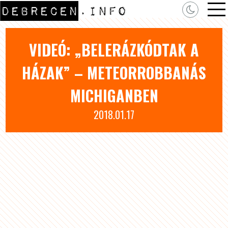
VIDEÓ: „BELERÁZKÓDTAK A
HÁZAK” – METEORROBBANÁS
MICHIGANBEN
2018.01.17