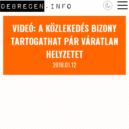
VIDEÓ: A KÖZLEKEDÉS BIZONY
TARTOGATHAT PÁR VÁRATLAN
HELYZETET
2018.01.12