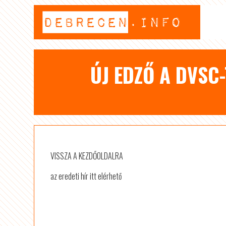
ÚJ EDZŐ A DVSC
VISSZA A KEZDŐOLDALRA
az eredeti hír itt elérhető