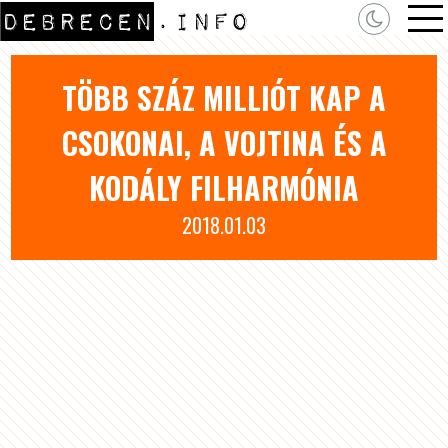
TÖBB SZÁZ MILLIÓT KAP A
CSOKONAI, A VOJTINA ÉS A
KODÁLY FILHARMÓNIA
2018.01.03