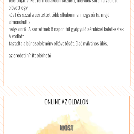
telefonját. A két férfi dulakodni kezdett, melynek során a vádlott
elővett egy
kést és azzal a sértettet több alkalommal megszúrta, majd
elmenekült a
helyszínről. A sértettnek 8 napon túl gyógyuló sérülései keletkeztek.
A vádlott
tagadta a bűncselekmény elkövetését. Első nyilvános ülés.
az eredeti hír itt elérhető
ONLINE AZ OLDALON
MOST