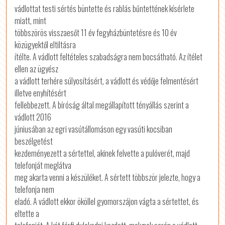
vádlottat testi sértés büntette és rablás bűntettének kísérlete
miatt, mint
többszörös visszaesőt 11 év fegyházbüntetésre és 10 év
közügyektől eltiltásra
ítélte. A vádlott feltételes szabadságra nem bocsátható. Az ítélet
ellen az ügyész
a vádlott terhére súlyosításért, a vádlott és védője felmentésért
illetve enyhítésért
fellebbezett. A bíróság által megállapított tényállás szerint a
vádlott 2016
júniusában az egri vasútállomáson egy vasúti kocsiban
beszélgetést
kezdeményezett a sértettel, akinek felvette a pulóverét, majd
telefonját meglátva
meg akarta venni a készüléket. A sértett többször jelezte, hogy a
telefonja nem
eladó. A vádlott ekkor ököllel gyomorszájon vágta a sértettet, és
eltette a