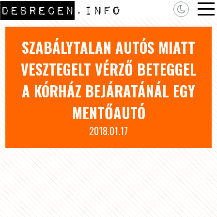
SZABÁLYTALAN AUTÓS MIATT
VESZTEGELT VÉRZŐ BETEGGEL
A KÓRHÁZ BEJÁRATÁNÁL EGY
MENTŐAUTÓ
2018.01.17