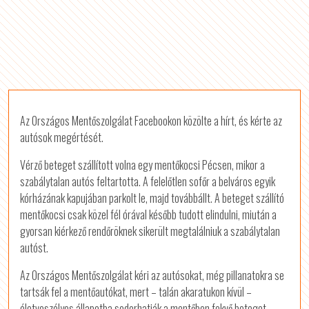
Az Országos Mentőszolgálat Facebookon közölte a hírt, és kérte az
autósok megértését.
Vérző beteget szállított volna egy mentőkocsi Pécsen, mikor a
szabálytalan autós feltartotta. A felelőtlen sofőr a belváros egyik
kórházának kapujában parkolt le, majd továbbállt. A beteget szállító
mentőkocsi csak közel fél órával később tudott elindulni, miután a
gyorsan kiérkező rendőröknek sikerült megtalálniuk a szabálytalan
autóst.
Az Országos Mentőszolgálat kéri az autósokat, még pillanatokra se
tartsák fel a mentőautókat, mert – talán akaratukon kívül –
életveszélyes állapotba sodorhatják a mentőben fekvő beteget.