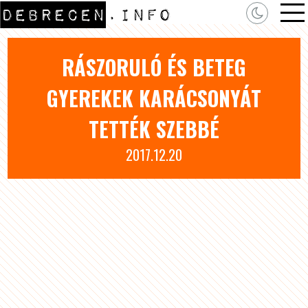
RÁSZORULÓ ÉS BETEG
GYEREKEK KARÁCSONYÁT
TETTÉK SZEBBÉ
2017.12.20