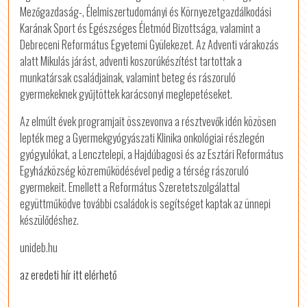
Mezőgazdaság-, Élelmiszertudományi és Környezetgazdálkodási
Karának Sport és Egészséges Életmód Bizottsága, valamint a
Debreceni Református Egyetemi Gyülekezet. Az Adventi várakozás
alatt Mikulás járást, adventi koszorúkészítést tartottak a
munkatársak családjainak, valamint beteg és rászoruló
gyermekeknek gyűjtöttek karácsonyi meglepetéseket.
Az elmúlt évek programjait összevonva a résztvevők idén közösen
lepték meg a Gyermekgyógyászati Klinika onkológiai részlegén
gyógyulókat, a Lencztelepi, a Hajdúbagosi és az Esztári Református
Egyházközség közreműködésével pedig a térség rászoruló
gyermekeit. Emellett a Református Szeretetszolgálattal
együttműködve további családok is segítséget kaptak az ünnepi
készülődéshez.
unideb.hu
az eredeti hír itt elérhető