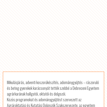
Mikulásjárás, adventi koszorúkészítés, adománygyűjtés – rászoruló
és beteg gyerekek karácsonyát tették szebbé a Debreceni Egyetem
agrárkarának hallgatói, oktatói és dolgozói.
Közös programokat és adománygyűjtést szervezett az
Agrároktatási és Kutatási Dolgozók Szakszervezete, az egyetem