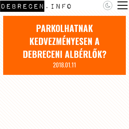
PARKOLHATNAK
KEDVEZMÉNYESEN A
DEBRECENI ALBÉRLŐK?
2018.01.11