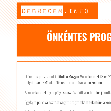
ÖNKÉNTES PROG
Önkéntes programot indított a Magyar Vöröskereszt 18 és 22 
helyettese az M1 aktuális csatorna műsorában kedden.
A vöröskereszt olyan pályaválasztás előtt álló fiatalok jele
Egyfajta pályaválasztást segítő programként tekintünk a ke