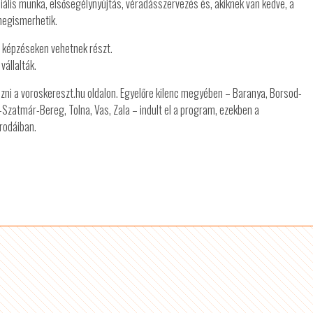
iális munka, elsősegélynyújtás, véradásszervezés és, akiknek van kedve, a
megismerhetik.
i képzéseken vehetnek részt.
állalták.
ezni a voroskereszt.hu oldalon. Egyelőre kilenc megyében – Baranya, Borsod-
zatmár-Bereg, Tolna, Vas, Zala – indult el a program, ezekben a
rodáiban.