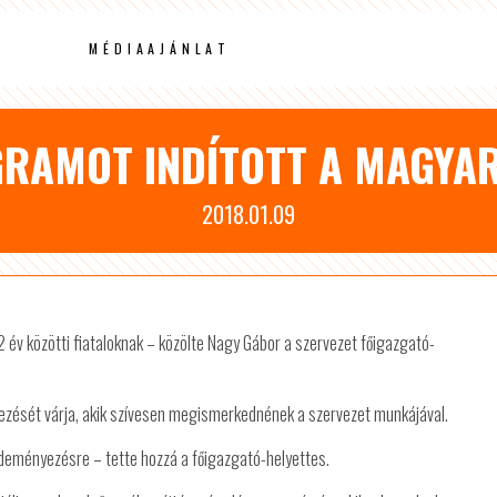
MÉDIAAJÁNLAT
RAMOT INDÍTOTT A MAGYA
2018.01.09
év közötti fiataloknak – közölte Nagy Gábor a szervezet főigazgató-
ntkezését várja, akik szívesen megismerkednének a szervezet munkájával.
zdeményezésre – tette hozzá a főigazgató-helyettes.