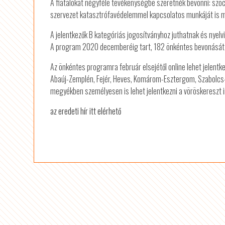
A fiatalokat négyféle tevékenységbe szeretnék bevonni: szoc
szervezet katasztrófavédelemmel kapcsolatos munkáját is 
A jelentkezők B kategóriás jogosítványhoz juthatnak és nyelv
A program 2020 decemberéig tart, 182 önkéntes bevonását v
Az önkéntes programra február elsejétől online lehet jelentk
Abaúj-Zemplén, Fejér, Heves, Komárom-Esztergom, Szabolcs-S
megyékben személyesen is lehet jelentkezni a vöröskereszt i
az eredeti hír itt elérhető