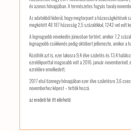
év azonos hónapjában. A természetes fogyás tavaly november
Az adatokból kiderül, hogy megtorpant a házasságkötések s
megkötött 48 187 házasság 2,5 százalékkal, 1242-vel volt ke
A legnagyobb növekedés júniusban történt, amikor 7,2 száza
legnagyobb csökkenés pedig októbert jellemezte, amikor a h
Közölték azt is, ezer lakosra 9,4 élve születés és 13,4 haláloz
ezrelékponttal magasabb volt a 2016. január-novemberinél, 
ezrelékre emelkedett.
2017 első tizenegy hónapjában ezer élve születésre 3,6 csecs
novemberhez képest – tették hozzá.
az eredeti hír itt elérhető