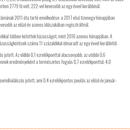
ben 2779 fő volt, 222-vel kevesebb az egy évvel korábbinál.
zámának 2011 óta tartó emelkedése: a 2017 első tizenegy hónapjában
vesebb az előző év azonos időszakában regisztráltnál.
lékkal többen kötöttek házasságot, mint 2016 azonos hónapjában. A
ázasságkötések száma 11 százalékkal elmaradt az egy évvel korábbitól.
ás jutott. Az előbbi 0,1 ezrelékponttal alacsonyabb, az utóbbi 0,6
ennek eredményeként a természetes fogyás 0,7 ezrelékponttal, 4,0
emőhalálozás jutott, ami 0,4 ezrelékpontos javulás az előző év január-