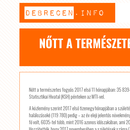
NŐTT A TERMÉSZET
Nőtt a természetes fogyás 2017 első 11 hónapjában: 35 839
Statisztikai Hivatal (KSH) pénteken az MTI-vel.
A közlemény szerint 2017 első tizenegy hónapjában a születé
halálozásoké (119 780) pedig – az év eleji jelentős növekmé
fő volt, 6035-tel több, mint 2016 azonos időszakában, ami 2
Hozzátették, hogy 2017 novemberében a születések száma (727