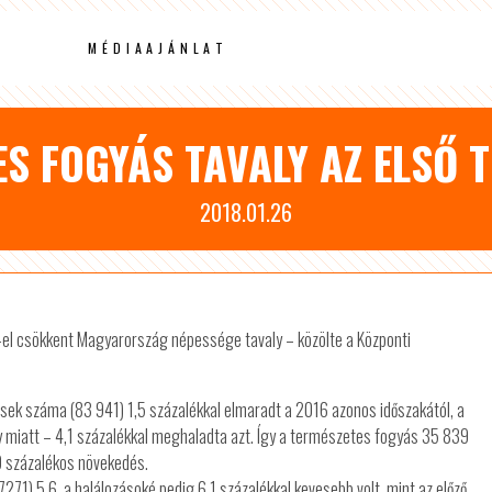
MÉDIAAJÁNLAT
ES FOGYÁS TAVALY AZ ELSŐ 
2018.01.26
-el csökkent Magyarország népessége tavaly – közölte a Központi
sek száma (83 941) 1,5 százalékkal elmaradt a 2016 azonos időszakától, a
ny miatt – 4,1 százalékkal meghaladta azt. Így a természetes fogyás 35 839
0 százalékos növekedés.
1) 5,6, a halálozásoké pedig 6,1 százalékkal kevesebb volt, mint az előző