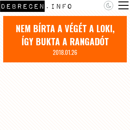
NEM BÍRTA A VÉGÉT A LOKI,
ÍGY BUKTA A RANGADÓT
2018.01.26