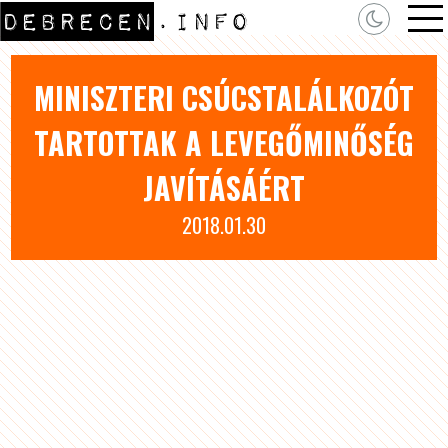
MINISZTERI CSÚCSTALÁLKOZÓT
TARTOTTAK A LEVEGŐMINŐSÉG
JAVÍTÁSÁÉRT
2018.01.30