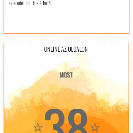
az eredeti hír itt elérhető
ONLINE AZ OLDALON
MOST
38
☆
☆