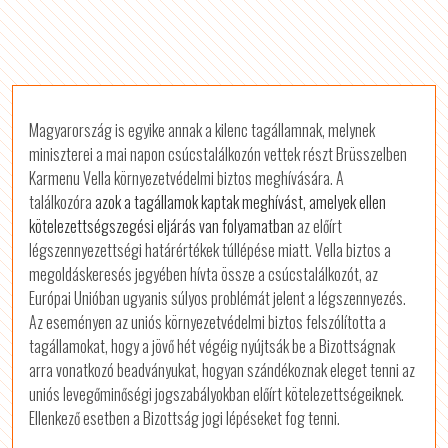
Magyarország is egyike annak a kilenc tagállamnak, melynek
miniszterei a mai napon csúcstalálkozón vettek részt Brüsszelben
Karmenu Vella környezetvédelmi biztos meghívására.
A
találkozóra
azok a tagállamok kaptak meghívást, amelyek ellen
kötelezettségszegési eljárás van folyamatban
az előírt
légszennyezettségi határértékek túllépése miatt. Vella biztos a
megoldáskeresés jegyében hívta össze a csúcstalálkozót, az
Európai Unióban ugyanis súlyos problémát jelent a légszennyezés.
Az eseményen az uniós környezetvédelmi biztos felszólította a
tagállamokat, hogy a jövő hét végéig nyújtsák be a Bizottságnak
arra vonatkozó beadványukat, hogyan szándékoznak eleget tenni az
uniós levegőminőségi jogszabályokban előírt kötelezettségeiknek.
Ellenkező esetben a Bizottság jogi lépéseket fog tenni.