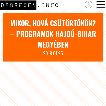
MIKOR, HOVÁ CSÜTÖRTÖKÖN?
– PROGRAMOK HAJDÚ-BIHAR
MEGYÉBEN
2018.01.25