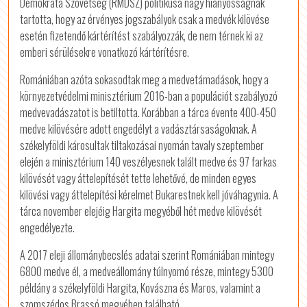
Demokrata Szövetség (RMDSZ) politikusa nagy hiányosságnak
tartotta, hogy az érvényes jogszabályok csak a medvék kilövése
esetén fizetendő kártérítést szabályozzák, de nem térnek ki az
emberi sérülésekre vonatkozó kártérítésre.
Romániában azóta sokasodtak meg a medvetámadások, hogy a
környezetvédelmi minisztérium 2016-ban a populációt szabályozó
medvevadászatot is betiltotta. Korábban a tárca évente 400-450
medve kilövésére adott engedélyt a vadásztársaságoknak. A
székelyföldi károsultak tiltakozásai nyomán tavaly szeptember
elején a minisztérium 140 veszélyesnek talált medve és 97 farkas
kilövését vagy áttelepítését tette lehetővé, de minden egyes
kilövési vagy áttelepítési kérelmet Bukarestnek kell jóváhagynia. A
tárca november elejéig Hargita megyéből hét medve kilövését
engedélyezte.
A 2017 eleji állománybecslés adatai szerint Romániában mintegy
6800 medve él, a medveállomány túlnyomó része, mintegy 5300
példány a székelyföldi Hargita, Kovászna és Maros, valamint a
szomszédos Brassó megyében található.