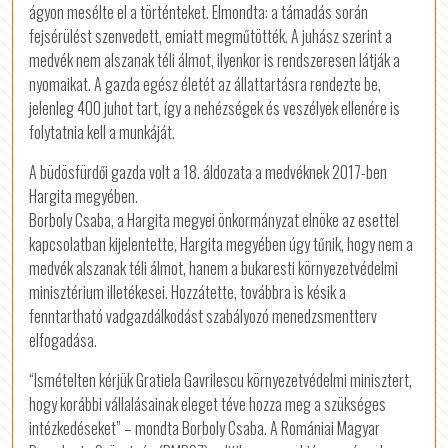
ágyon mesélte el a történteket. Elmondta: a támadás során
fejsérülést szenvedett, emiatt megműtötték. A juhász szerint a
medvék nem alszanak téli álmot, ilyenkor is rendszeresen látják a
nyomaikat. A gazda egész életét az állattartásra rendezte be,
jelenleg 400 juhot tart, így a nehézségek és veszélyek ellenére is
folytatnia kell a munkáját.
A büdösfürdői gazda volt a 18. áldozata a medvéknek 2017-ben
Hargita megyében.
Borboly Csaba, a Hargita megyei önkormányzat elnöke az esettel
kapcsolatban kijelentette, Hargita megyében úgy tűnik, hogy nem a
medvék alszanak téli álmot, hanem a bukaresti környezetvédelmi
minisztérium illetékesei. Hozzátette, továbbra is késik a
fenntartható vadgazdálkodást szabályozó menedzsmentterv
elfogadása.
“Ismételten kérjük Gratiela Gavrilescu környezetvédelmi minisztert,
hogy korábbi vállalásainak eleget téve hozza meg a szükséges
intézkedéseket” – mondta Borboly Csaba. A Romániai Magyar