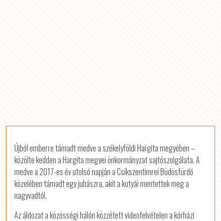
Újból emberre támadt medve a székelyföldi Hargita megyében –
közölte kedden a Hargita megyei önkormányzat sajtószolgálata. A
medve a 2017-es év utolsó napján a Csíkszentimrei Büdösfürdő
közelében támadt egy juhászra, akit a kutyái mentettek meg a
nagyvadtól.
Az áldozat a közösségi hálón közzétett videofelvételen a kórházi