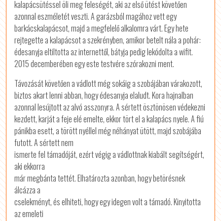
kalapácsütéssel öli meg feleségét, aki az első ütést követően
azonnal eszméletét veszti. A garázsból magához vett egy
barkácskalapácsot, majd a megfelelő alkalomra várt. Egy hete
rejtegette a kalapácsot a szekrényben, amikor betelt nála a pohár:
édesanyja eltiltotta az internettől, bátyja pedig lekódolta a wifit.
2015 decemberében egy este testvére szórakozni ment.
Távozását követően a vádlott még sokáig a szobájában várakozott,
biztos akart lenni abban, hogy édesanyja elaludt. Kora hajnalban
azonnal lesújtott az alvó asszonyra. A sértett ösztönösen védekezni
kezdett, karját a feje elé emelte, ekkor tört el a kalapács nyele. A fiú
pánikba esett, a törött nyéllel még néhányat ütött, majd szobájába
futott. A sértett nem
ismerte fel támadóját, ezért végig a vádlottnak kiabált segítségért,
aki ekkorra
már megbánta tettét. Elhatározta azonban, hogy betörésnek
álcázza a
cselekményt, és elhiteti, hogy egy idegen volt a támadó. Kinyitotta
az emeleti