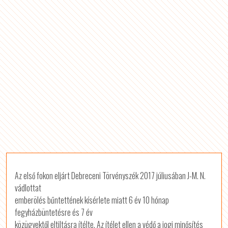
Az első fokon eljárt Debreceni Törvényszék 2017 júliusában J-M. N.
vádlottat
emberölés bűntettének kísérlete miatt 6 év 10 hónap
fegyházbüntetésre és 7 év
közügyektől eltiltásra ítélte.
Az ítélet ellen a védő a jogi minősítés