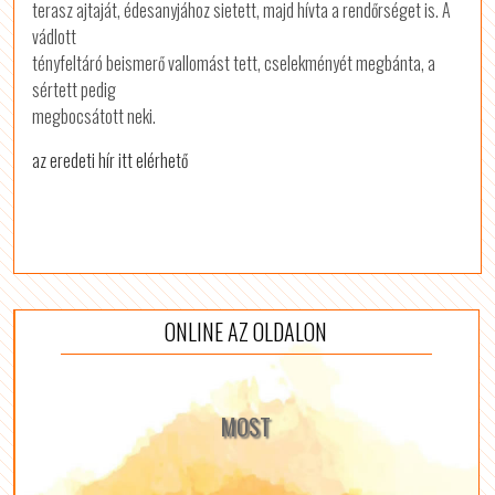
terasz ajtaját, édesanyjához sietett, majd hívta a rendőrséget is. A
vádlott
tényfeltáró beismerő vallomást tett, cselekményét megbánta, a
sértett pedig
megbocsátott neki.
az eredeti hír itt elérhető
ONLINE AZ OLDALON
MOST