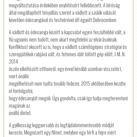
megváltoztatása érdekében enyhítésért fellebbezett. A bíróság
által megállapított tényállás szerint a vádlott a szülők válását
követően édesanyjával és testvérével élt együtt Debrecenben.
A vádlott és édesanyja között a kapcsolat egyre feszültebbé vált, a
fiú ugyanis nem tudott, nem akart megfelelni az elvárásoknak.
Konfliktust okozott az is, hogy a vádlott számítógépes stratégiai és
szerepjátékok rabjává vált, és tetemes időt töltött gép előtt. J-M. N.
2014
őszén elköltözött otthonról, egy évvel később azonban visszatért,
mert önálló
megélhetését nem tudta tovább fedezni. 2015 októberében kezdte
el fontolgatni,
hogy édesanyját megöli. Úgy gondolta, csak így tudja megteremteni
magának az
önálló életet.
A gyilkosság leggyorsabb és legfájdalommentesebb módját
kereste. Megnézett egy filmet, melyben egy férfi a fejre mért