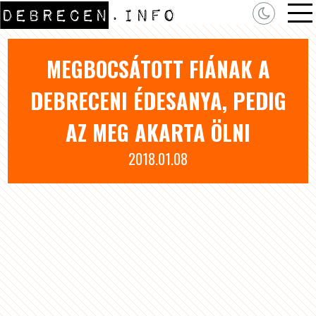
MEGBOCSÁTOTT FIÁNAK A
DEBRECENI ÉDESANYA, PEDIG
AZ MEG AKARTA ÖLNI
2018.01.08