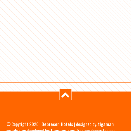
© Copyright 2026 |
Debrecen Hotels
| designed by:
tigaman
webdesign
developed by:
tigaman.com
free wordpress themes