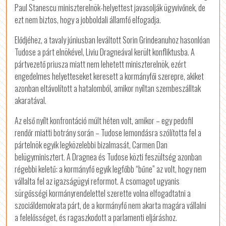
Paul Stanescu miniszterelnök-helyettest javasolják ügyvivőnek, de
ezt nem biztos, hogy a jobboldali államfő elfogadja.
Elődjéhez, a tavaly júniusban leváltott Sorin Grindeanuhoz hasonlóan
Tudose a párt elnökével, Liviu Dragneával került konfliktusba. A
pártvezető priusza miatt nem lehetett miniszterelnök, ezért
engedelmes helyetteseket keresett a kormányfői szerepre, akiket
azonban eltávolított a hatalomból, amikor nyíltan szembeszálltak
akaratával.
Az első nyílt konfrontáció múlt héten volt, amikor – egy pedofil
rendőr miatti botrány során – Tudose lemondásra szólította fel a
pártelnök egyik legközelebbi bizalmasát, Carmen Dan
belügyminisztert. A Dragnea és Tudose közti feszültség azonban
régebbi keletű: a kormányfő egyik legfőbb “bűne” az volt, hogy nem
vállalta fel az igazságügyi reformot. A csomagot ugyanis
sürgősségi kormányrendelettel szerette volna elfogadtatni a
szociáldemokrata párt, de a kormányfő nem akarta magára vállalni
a felelősséget, és ragaszkodott a parlamenti eljáráshoz.