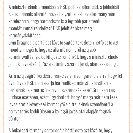
A miniszterelnök lemondása a PSD politikai ellenfelét, a jobboldali
Klaus Iohannis államfőt hozza helyzetbe, akit az alkotmány nem
kötelez arra, hogy harmadszor is a legtöbb parlamenti
mandátummal rendelkező PSD jelöltjét bízza meg
kormányalakítással.
Liviu Dragnea a pártülést követő sajtóértekezletén hétfő este azt
mondta: megérti, hogy az államfő nem örül az újabb
kormányváltásnak, de kifejezte reményét, hogy a miniszterelnök-
jelölt kinevezésénél “az alkotmány szerint jár el, akárcsak eddig”.
Arra az újságírói kérdésre: van-e valamilyen garancia arra, hogy fél
év múlva a PSD nem akarja harmadik kormányát is leváltani a
pártelnök beismerte: “nem volt szerencsés keze” Grindeanu és
Tudose esetében, ezért úgy döntött, hogy ő maga már nem tesz
javaslatot a következő kormányfőjelöltre, akinek személyéről a
pártvezetés keddi ülésén a kollégái javaslatai alapján fognak
dönteni.
A bukaresti kormány sajtóirodája hétfő este azt közölte, hogy