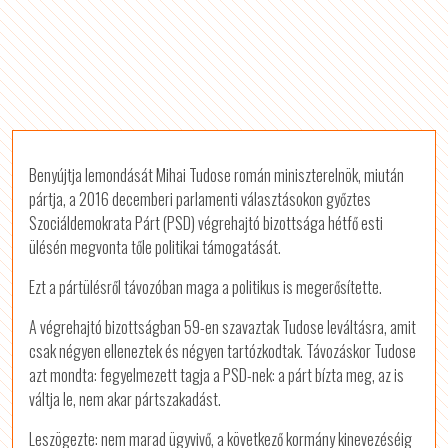
Benyújtja lemondását Mihai Tudose román miniszterelnök, miután
pártja, a 2016 decemberi parlamenti választásokon győztes
Szociáldemokrata Párt (PSD) végrehajtó bizottsága hétfő esti
ülésén megvonta tőle politikai támogatását.
Ezt a pártülésről távozóban maga a politikus is megerősítette.
A végrehajtó bizottságban 59-en szavaztak Tudose leváltásra, amit
csak négyen elleneztek és négyen tartózkodtak. Távozáskor Tudose
azt mondta: fegyelmezett tagja a PSD-nek: a párt bízta meg, az is
váltja le, nem akar pártszakadást.
Leszögezte: nem marad ügyvivő, a következő kormány kinevezéséig