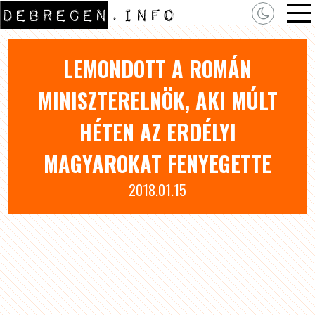
LEMONDOTT A ROMÁN
MINISZTERELNÖK, AKI MÚLT
HÉTEN AZ ERDÉLYI
MAGYAROKAT FENYEGETTE
2018.01.15