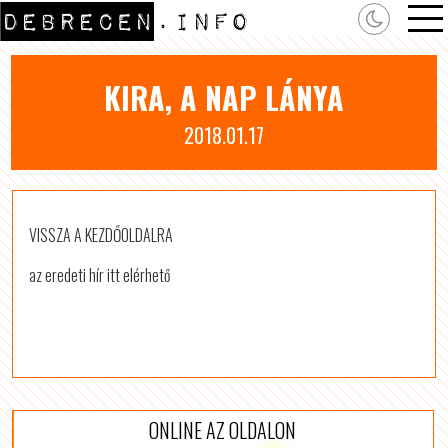
KIRA, A NAP LÁNYA
2018.01.17
VISSZA A KEZDŐOLDALRA
az eredeti hír itt elérhető
ONLINE AZ OLDALON