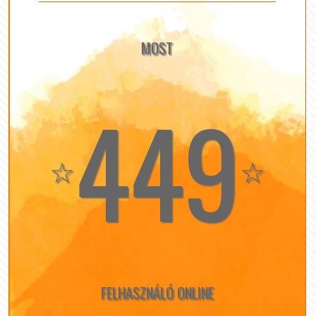
MOST
449
☆
☆
FELHASZNÁLÓ ONLINE