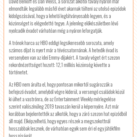
David Benioff és Dan Weiss, a sorozat alkotói tavaly nyáron már
elmondták: legalább másfél évet akarnak tölteni az utolsó epizódok
kidolgozásával, hogy a lehető leglátványosabb legyen, és a
közönséget is elégedetté tegye. A jelenleg előkészületben lévő
nyolcadik évadot várhatóan még a nyáron leforgatják.
A trónok harca az HBO eddigi legsikeresebb sorozata, amely
számos díjat is nyert már a tévécsatornának. A hetedik évad is
versenyben van az idei Emmy-díjakért. A tavaly véget ért szezon
rekordnézettséget hozott: 12,1 milliós közönség követte a
történetet.
Az HBO nem árulta el, hogy pontosan mikortól sugározzák a
befejező évadot, amelyből végre kiderül, a versengő családok közül
ki ülhet a vastrónra, de az Entertainment Weekly mérlegelése
szerint valószínűleg 2019 tavaszán kerül a képernyőre. Azt már
korábban bejelentették az alkotók, hogy a záró szezon hat epizódból
áll majd. Elképzelhető, hogy egyes részek a megszokottnál
hosszabbak lesznek, de várhatóan egyik sem éri el egy játékfilm
hosszúságát.