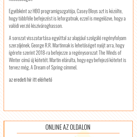
Egyébként az HBO programigazgatója, Casey Bloys azt is közölte,
hogy többféle befejezést is leforgatnak, ezzel is megelőzve, hogy a
valódi verzió kiszivároghasson.
A sorozat visszatartása egyúttal az alapjául szolgáló regényfolyam
szerzőjének, George R.R. Martinnak is lehetőséget nyújt arra, hogy
ígérete szerint 2018-ra befejezze a regénysorozat The Winds of
Winter című új kötetét. Martin elárulta, hogy egy befejező kötetet is
tervez még, A Dream of Spring címmel.
az eredeti hír itt elérhető
ONLINE AZ OLDALON