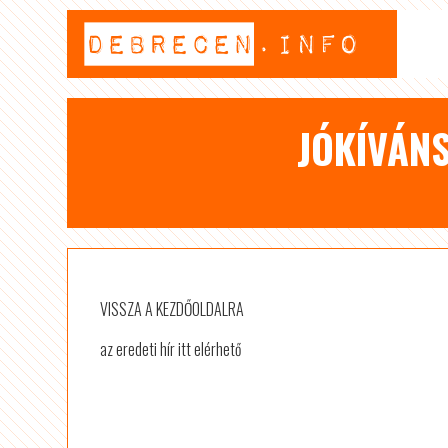
JÓKÍVÁNS
VISSZA A KEZDŐOLDALRA
az eredeti hír itt elérhető