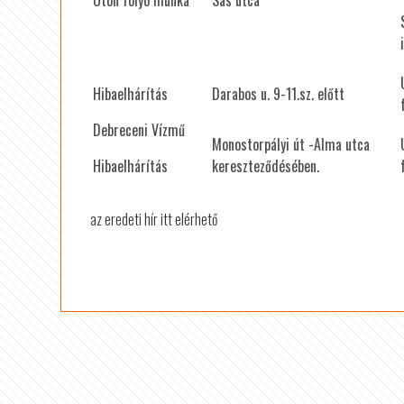
Hibaelhárítás
Darabos u. 9-11.sz. előtt
Debreceni Vízmű
Monostorpályi út -Alma utca
Hibaelhárítás
kereszteződésében.
az eredeti hír itt elérhető