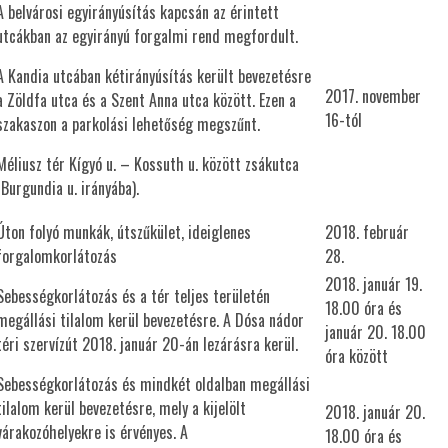
A belvárosi egyirányúsítás kapcsán az érintett
utcákban az egyirányú forgalmi rend megfordult.
A Kandia utcában kétirányúsítás került bevezetésre
2017. november
a Zöldfa utca és a Szent Anna utca között. Ezen a
16-tól
szakaszon a parkolási lehetőség megszűnt.
Méliusz tér Kígyó u. – Kossuth u. között zsákutca
(Burgundia u. irányába).
Úton folyó munkák, útszűkület, ideiglenes
2018. február
forgalomkorlátozás
28.
2018. január 19.
Sebességkorlátozás és a tér teljes területén
18.00 óra és
megállási tilalom kerül bevezetésre. A Dósa nádor
január 20. 18.00
téri szervízút 2018. január 20-án lezárásra kerül.
óra között
Sebességkorlátozás és mindkét oldalban megállási
tilalom kerül bevezetésre, mely a kijelölt
2018. január 20.
várakozóhelyekre is érvényes. A
18.00 óra és