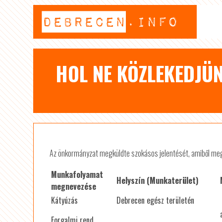
HOL NE KÖZLEKEDJÜ
Az önkormányzat megküldte szokásos jelentését, amiből megt
Munkafolyamat
Helyszín (Munkaterület)
megnevezése
Kátyúzás
Debrecen egész területén
Forgalmi rend