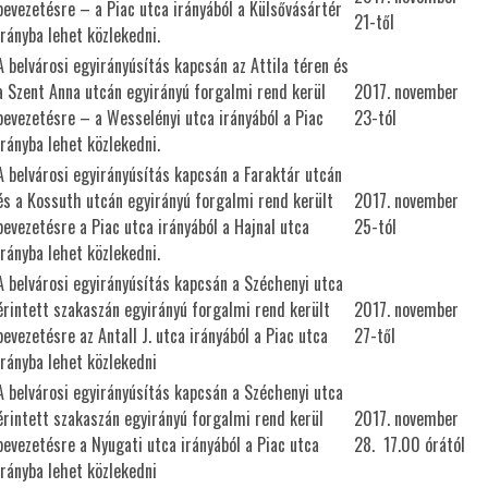
bevezetésre – a Piac utca irányából a Külsővásártér
21-től
irányba lehet közlekedni.
A belvárosi egyirányúsítás kapcsán az Attila téren és
a Szent Anna utcán egyirányú forgalmi rend kerül
2017. november
bevezetésre – a Wesselényi utca irányából a Piac
23-tól
irányba lehet közlekedni.
A belvárosi egyirányúsítás kapcsán a Faraktár utcán
és a Kossuth utcán egyirányú forgalmi rend került
2017. november
bevezetésre a Piac utca irányából a Hajnal utca
25-tól
irányba lehet közlekedni.
A belvárosi egyirányúsítás kapcsán a Széchenyi utca
érintett szakaszán egyirányú forgalmi rend került
2017. november
bevezetésre az Antall J. utca irányából a Piac utca
27-től
irányba lehet közlekedni
A belvárosi egyirányúsítás kapcsán a Széchenyi utca
érintett szakaszán egyirányú forgalmi rend kerül
2017. november
bevezetésre a Nyugati utca irányából a Piac utca
28. 17.00 órától
irányba lehet közlekedni