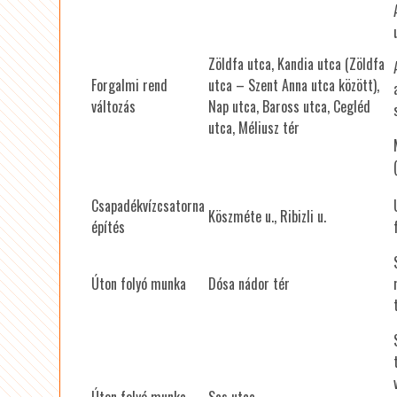
Zöldfa utca, Kandia utca (Zöldfa
Forgalmi rend
utca – Szent Anna utca között),
változás
Nap utca, Baross utca, Cegléd
utca, Méliusz tér
Csapadékvízcsatorna
Köszméte u., Ribizli u.
építés
Úton folyó munka
Dósa nádor tér
Úton folyó munka
Sas utca