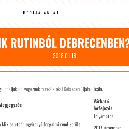
MÉDIAAJÁNLAT
NK RUTINBÓL DEBRECENBEN?
2018.01.18
udhatjuk, hol végeznek munkálatokat Debrecen útjain, utcáin.
Várható
Megjegyzés
befejezés
folyamatos
a Miklós utcán egyirányú forgalmi rend került
2017. november