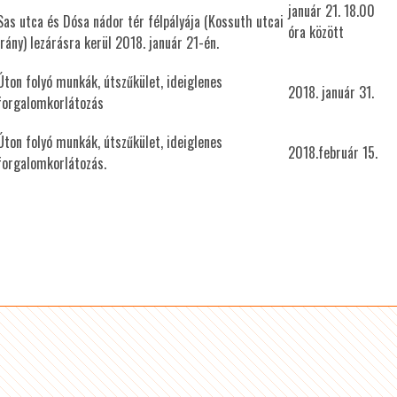
január 21. 18.00
Sas utca és Dósa nádor tér félpályája (Kossuth utcai
óra között
irány) lezárásra kerül 2018. január 21-én.
Úton folyó munkák, útszűkület, ideiglenes
2018. január 31.
forgalomkorlátozás
Úton folyó munkák, útszűkület, ideiglenes
2018.február 15.
forgalomkorlátozás.