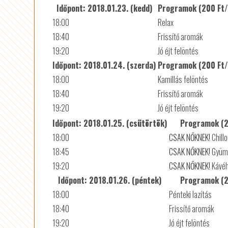
Időpont: 2018.01.23. (kedd)
Programok (200 Ft
18:00
Relax
18:40
Frissítő aromák
19:20
Jó éjt felöntés
Időpont: 2018.01.24. (szerda)
Programok (200 Ft
18:00
Kamillás felöntés
18:40
Frissítő aromák
19:20
Jó éjt felöntés
Időpont: 2018.01.25. (csütörtök)
Programok (2
18:00
CSAK NŐKNEK!
Chill
18:45
CSAK NŐKNEK!
Gyümö
19:20
CSAK NŐKNEK!
Kávéh
Időpont: 2018.01.26. (péntek)
Programok (2
18:00
Pénteki lazítás
18:40
Frissítő aromák
19:20
Jó éjt felöntés