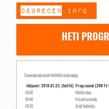
HETI PROG
Szaunaprogramok hétfőtől vasárnapig.
Időpont: 2018.01.22. (hétfő)
Programok (200 Ft
18:00
Hétfői relax
18:40
Frissítő aromák
19:20
Jó éjt felöntés