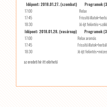
Időpont: 2018.01.27. (szombat)
Programok (3
17:00
Relax
17:45
Frissítő illatok+herb
18:30
Jó éjt felöntés+szől
Időpont: 2018.01.28. (vasárnap)
Programok (3
17:00
Relax aromás
17:45
Frissítő illatok+herbá
18:30
Jó éjt felöntés+méze
az eredeti hír itt elérhető