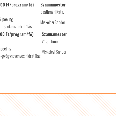
00 Ft/program/fő)
Szaunamester
Szathmári Kata,
ál peeling
Miskolczi Sándor
őmag olajos hidratálás
00 Ft/program/fő)
Szaunamester
Végh Tímea,
l peeling
Miskolczi Sándor
s-gyógynövényes hidratálás