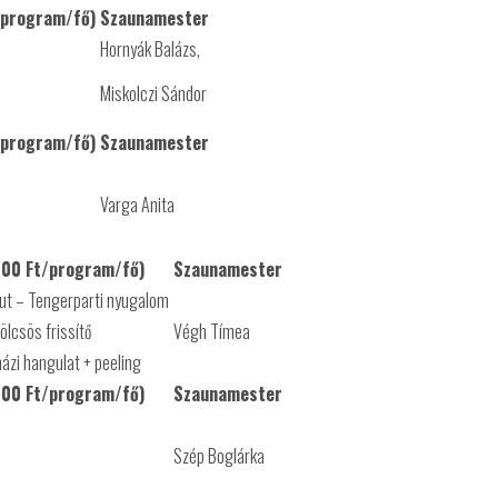
/program/fő)
Szaunamester
Hornyák Balázs,
Miskolczi Sándor
/program/fő)
Szaunamester
Varga Anita
00 Ft/program/fő)
Szaunamester
out – Tengerparti nyugalom
lcsös frissítő
Végh Tímea
ázi hangulat + peeling
00 Ft/program/fő)
Szaunamester
Szép Boglárka