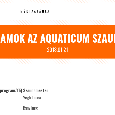
MÉDIAAJÁNLAT
RAMOK AZ AQUATICUM SZAU
2018.01.21
/program/fő)
Szaunamester
Végh Tímea,
Bana Imre