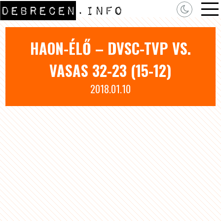
HAON-ÉLŐ – DVSC-TVP VS.
VASAS 32-23 (15-12)
2018.01.10