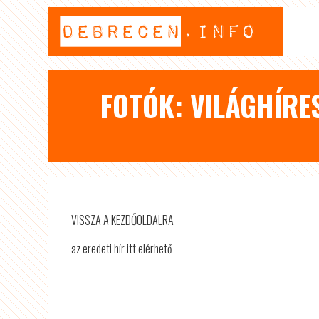
FOTÓK: VILÁGHÍRE
VISSZA A KEZDŐOLDALRA
az eredeti hír itt elérhető