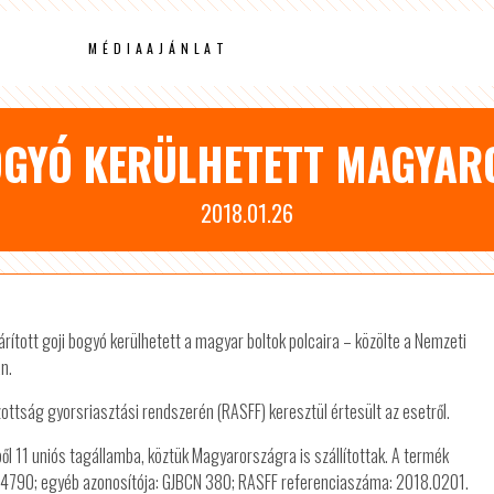
MÉDIAAJÁNLAT
BOGYÓ KERÜLHETETT MAGYAR
2018.01.26
tott goji bogyó kerülhetett a magyar boltok polcaira – közölte a Nemzeti
n.
zottság gyorsriasztási rendszerén (RASFF) keresztül értesült az esetről.
ől 11 uniós tagállamba, köztük Magyarországra is szállítottak. A termék
: P54790; egyéb azonosítója: GJBCN 380; RASFF referenciaszáma: 2018.0201.