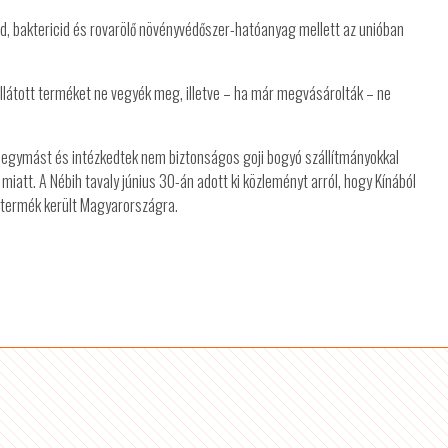
d, baktericid és rovarölő növényvédőszer-hatóanyag mellett az unióban
 ellátott terméket ne vegyék meg, illetve – ha már megvásárolták – ne
 egymást és intézkedtek nem biztonságos goji bogyó szállítmányokkal
tt. A Nébih tavaly június 30-án adott ki közleményt arról, hogy Kínából
termék került Magyarországra.