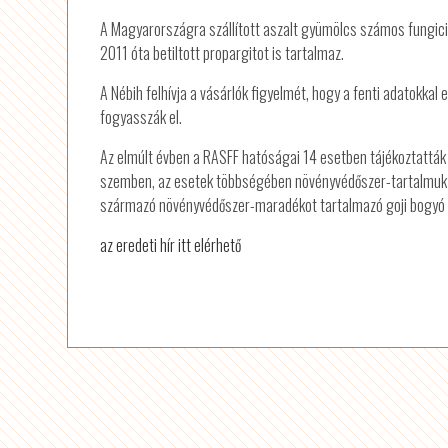
A Magyarországra szállított aszalt gyümölcs számos fungici
2011 óta betiltott propargitot is tartalmaz.
A Nébih felhívja a vásárlók figyelmét, hogy a fenti adatokkal
fogyasszák el.
Az elmúlt évben a RASFF hatóságai 14 esetben tájékoztatták
szemben, az esetek többségében növényvédőszer-tartalmuk mia
származó növényvédőszer-maradékot tartalmazó goji bogyó 
az eredeti hír itt elérhető