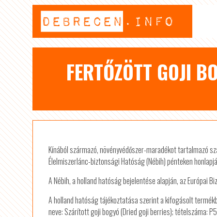
FERTŐZÖTT GOJI 
Kínából származó, növényvédőszer-maradékot tartalmazó szárí
Élelmiszerlánc-biztonsági Hatóság (Nébih) pénteken honlapjá
A Nébih, a holland hatóság bejelentése alapján, az Európai Bi
A holland hatóság tájékoztatása szerint a kifogásolt termékb
neve: Szárított goji bogyó (Dried goji berries); tételszáma