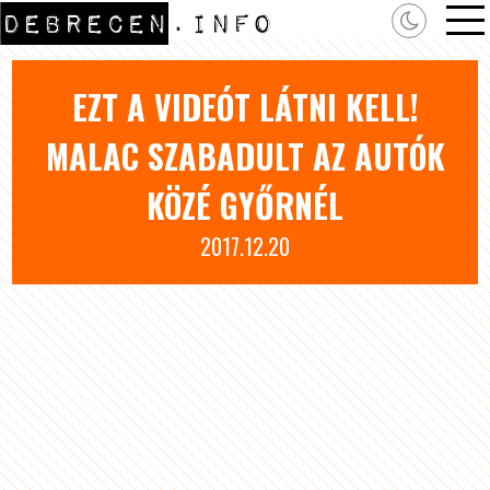
EZT A VIDEÓT LÁTNI KELL!
MALAC SZABADULT AZ AUTÓK
KÖZÉ GYŐRNÉL
2017.12.20