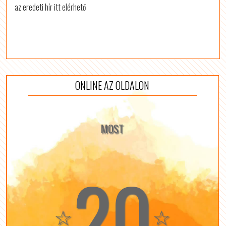
az eredeti hír itt elérhető
ONLINE AZ OLDALON
MOST
20
☆
☆