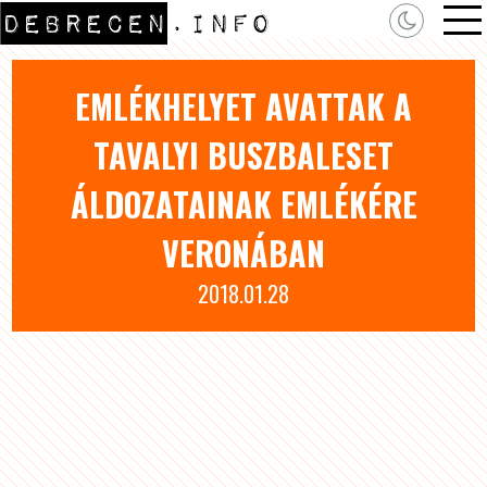
EMLÉKHELYET AVATTAK A
TAVALYI BUSZBALESET
ÁLDOZATAINAK EMLÉKÉRE
VERONÁBAN
2018.01.28