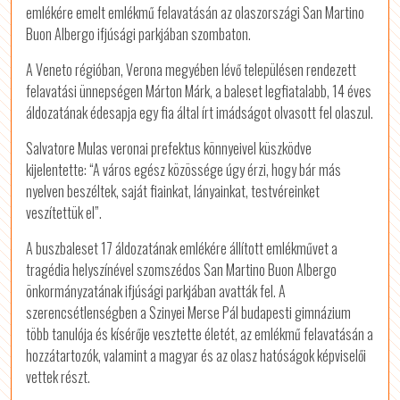
emlékére emelt emlékmű felavatásán az olaszországi San Martino
Buon Albergo ifjúsági parkjában szombaton.
A Veneto régióban, Verona megyében lévő településen rendezett
felavatási ünnepségen Márton Márk, a baleset legfiatalabb, 14 éves
áldozatának édesapja egy fia által írt imádságot olvasott fel olaszul.
Salvatore Mulas veronai prefektus könnyeivel küszködve
kijelentette: “A város egész közössége úgy érzi, hogy bár más
nyelven beszéltek, saját fiainkat, lányainkat, testvéreinket
veszítettük el”.
A buszbaleset 17 áldozatának emlékére állított emlékművet a
tragédia helyszínével szomszédos San Martino Buon Albergo
önkormányzatának ifjúsági parkjában avatták fel. A
szerencsétlenségben a Szinyei Merse Pál budapesti gimnázium
több tanulója és kísérője vesztette életét, az emlékmű felavatásán a
hozzátartozók, valamint a magyar és az olasz hatóságok képviselői
vettek részt.