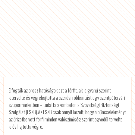
Elfogták az orosz hatóságok azt a férfit, aki a gyanú szerint
kitervelte és végrehajtotta a szerdai robbantást egy szentpétervári
szupermarketben – tudatta szombaton a Szövetségi Biztonsági
Szolgálat (FSZB).
Az FSZB csak annyit közölt, hogy a bűncselekményt
az őrizetbe vett férfi minden valószínűség szerint egyedül tervelte
ki és hajtotta végre.