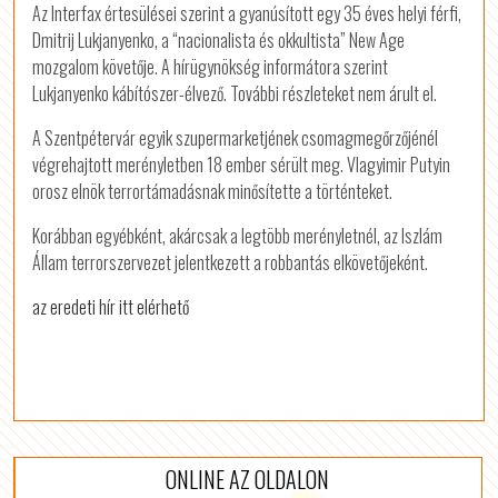
Az Interfax értesülései szerint a gyanúsított egy 35 éves helyi férfi,
Dmitrij Lukjanyenko, a “nacionalista és okkultista” New Age
mozgalom követője. A hírügynökség informátora szerint
Lukjanyenko kábítószer-élvező. További részleteket nem árult el.
A Szentpétervár egyik szupermarketjének csomagmegőrzőjénél
végrehajtott merényletben 18 ember sérült meg. Vlagyimir Putyin
orosz elnök terrortámadásnak minősítette a történteket.
Korábban egyébként, akárcsak a legtöbb merényletnél, az Iszlám
Állam terrorszervezet jelentkezett a robbantás elkövetőjeként.
az eredeti hír itt elérhető
ONLINE AZ OLDALON