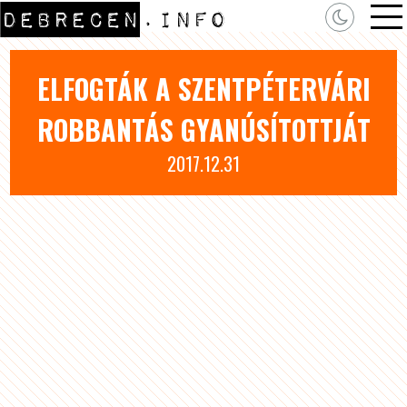
ELFOGTÁK A SZENTPÉTERVÁRI
ROBBANTÁS GYANÚSÍTOTTJÁT
2017.12.31