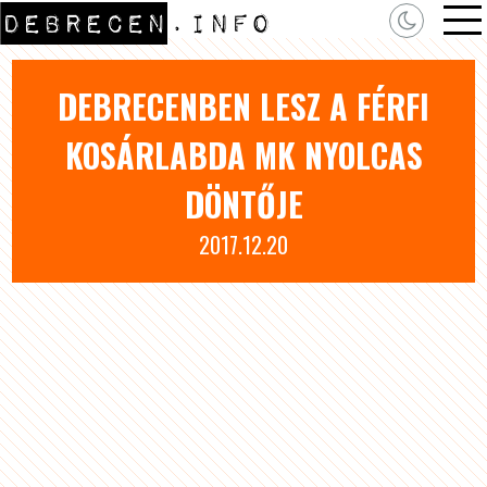
DEBRECENBEN LESZ A FÉRFI
KOSÁRLABDA MK NYOLCAS
DÖNTŐJE
2017.12.20