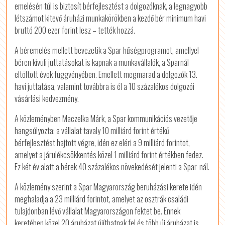
emelésén túl is biztosít bérfejlesztést a dolgozóknak, a legnagyobb
létszámot kitevő áruházi munkakörökben a kezdő bér minimum havi
bruttó 200 ezer forint lesz – tették hozzá.
A béremelés mellett bevezetik a Spar hűségprogramot, amellyel
béren kívüli juttatásokat is kapnak a munkavállalók, a Sparnál
eltöltött évek függvényében. Emellett megmarad a dolgozók 13.
havi juttatása, valamint továbbra is él a 10 százalékos dolgozói
vásárlási kedvezmény.
A közleményben Maczelka Márk, a Spar kommunikációs vezetője
hangsúlyozta: a vállalat tavaly 10 milliárd forint értékű
bérfejlesztést hajtott végre, idén ez eléri a 9 milliárd forintot,
amelyet a járulékcsökkentés közel 1 milliárd forint értékben fedez.
Ez két év alatt a bérek 40 százalékos növekedését jelenti a Spar-nál.
A közlemény szerint a Spar Magyarország beruházási kerete idén
meghaladja a 23 milliárd forintot, amelyet az osztrák családi
tulajdonban lévő vállalat Magyarországon fektet be. Ennek
keretében közel 20 áruházat újíthatnak fel és több új áruházat is