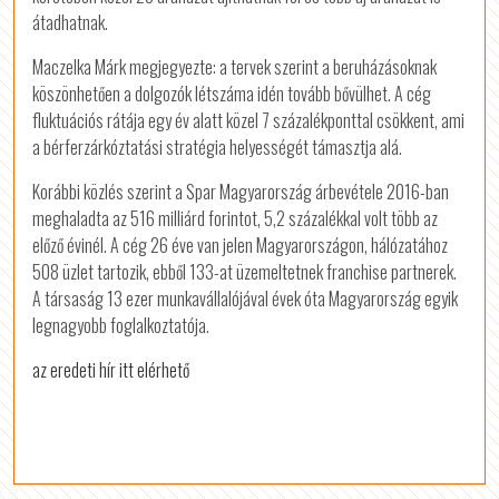
átadhatnak.
Maczelka Márk megjegyezte: a tervek szerint a beruházásoknak
köszönhetően a dolgozók létszáma idén tovább bővülhet. A cég
fluktuációs rátája egy év alatt közel 7 százalékponttal csökkent, ami
a bérferzárkóztatási stratégia helyességét támasztja alá.
Korábbi közlés szerint a Spar Magyarország árbevétele 2016-ban
meghaladta az 516 milliárd forintot, 5,2 százalékkal volt több az
előző évinél. A cég 26 éve van jelen Magyarországon, hálózatához
508 üzlet tartozik, ebből 133-at üzemeltetnek franchise partnerek.
A társaság 13 ezer munkavállalójával évek óta Magyarország egyik
legnagyobb foglalkoztatója.
az eredeti hír itt elérhető