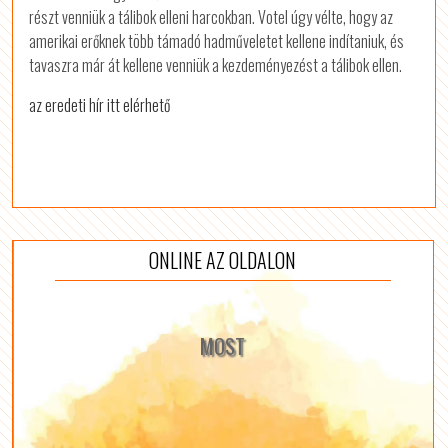
részt venniük a tálibok elleni harcokban. Votel úgy vélte, hogy az
amerikai erőknek több támadó hadműveletet kellene indítaniuk, és
tavaszra már át kellene venniük a kezdeményezést a tálibok ellen.
az eredeti hír itt elérhető
ONLINE AZ OLDALON
MOST