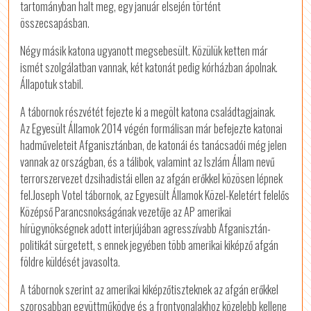
tartományban halt meg, egy január elsején történt
összecsapásban.
Négy másik katona ugyanott megsebesült. Közülük ketten már
ismét szolgálatban vannak, két katonát pedig kórházban ápolnak.
Állapotuk stabil.
A tábornok részvétét fejezte ki a megölt katona családtagjainak.
Az Egyesült Államok 2014 végén formálisan már befejezte katonai
hadműveleteit Afganisztánban, de katonái és tanácsadói még jelen
vannak az országban, és a tálibok, valamint az Iszlám Állam nevű
terrorszervezet dzsihadistái ellen az afgán erőkkel közösen lépnek
fel.Joseph Votel tábornok, az Egyesült Államok Közel-Keletért felelős
Középső Parancsnokságának vezetője az AP amerikai
hírügynökségnek adott interjújában agresszívabb Afganisztán-
politikát sürgetett, s ennek jegyében több amerikai kiképző afgán
földre küldését javasolta.
A tábornok szerint az amerikai kiképzőtiszteknek az afgán erőkkel
szorosabban együttműködve és a frontvonalakhoz közelebb kellene