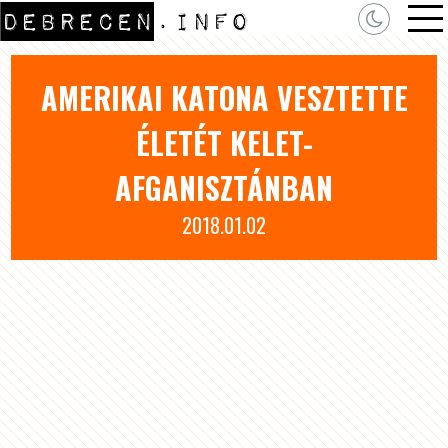
AMERIKAI KATONA VESZTETTE
ÉLETÉT KELET-
AFGANISZTÁNBAN
2018.01.02