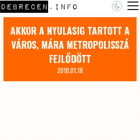
AKKOR A NYULASIG TARTOTT A
VÁROS, MÁRA METROPOLISSZÁ
FEJLŐDÖTT
2018.01.18