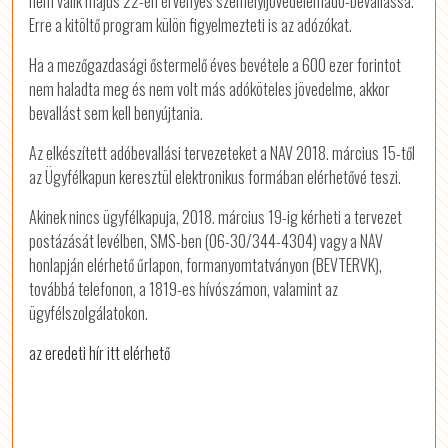
nem válik május 22-én érvényes személyijövedelemadó-bevallássá.
Erre a kitöltő program külön figyelmezteti is az adózókat.
Ha a mezőgazdasági őstermelő éves bevétele a 600 ezer forintot
nem haladta meg és nem volt más adóköteles jövedelme, akkor
bevallást sem kell benyújtania.
Az elkészített adóbevallási tervezeteket a NAV 2018. március 15-től
az Ügyfélkapun keresztül elektronikus formában elérhetővé teszi.
Akinek nincs ügyfélkapuja, 2018. március 19-ig kérheti a tervezet
postázását levélben, SMS-ben (06-30/344-4304) vagy a NAV
honlapján elérhető űrlapon, formanyomtatványon (BEVTERVK),
továbbá telefonon, a 1819-es hívószámon, valamint az
ügyfélszolgálatokon.
az eredeti hír itt elérhető