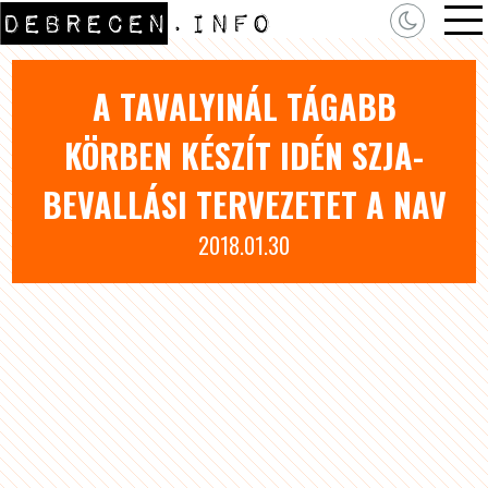
A TAVALYINÁL TÁGABB
KÖRBEN KÉSZÍT IDÉN SZJA-
BEVALLÁSI TERVEZETET A NAV
2018.01.30