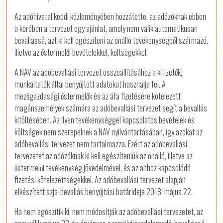
Az adóhivatal keddi közleményében hozzátette, az adózóknak ebben
a körében a tervezet egy ajánlat, amely nem válik automatikusan
bevallássá, azt ki kell egészíteni az önálló tevékenységből származó,
illetve az őstermelői bevételekkel, költségekkel.
A NAV az adóbevallási tervezet összeállításához a kifizetők,
munkáltatók által benyújtott adatokat használja fel. A
mezőgazdasági őstermelők és az áfa fizetésére kötelezett
magánszemélyek számára az adóbevallási tervezet segít a bevallás
kitöltésében. Az ilyen tevékenységgel kapcsolatos bevételek és
költségek nem szerepelnek a NAV nyilvántartásában, így azokat az
adóbevallási tervezet nem tartalmazza. Ezért az adóbevallási
tervezetet az adózóknak ki kell egészíteniük az önálló, illetve az
őstermelői tevékenység jövedelmével, és az ahhoz kapcsolódó
fizetési kötelezettségekkel. Az adóbevallási tervezet alapján
elkészített szja-bevallás benyújtási határideje 2018. május 22.
Ha nem egészítik ki, nem módosítják az adóbevallási tervezetet, az