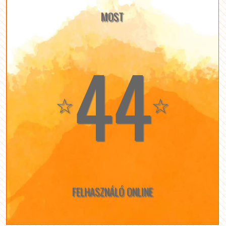
MOST
44
☆
☆
FELHASZNÁLÓ ONLINE