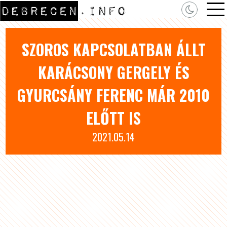
SZOROS KAPCSOLATBAN ÁLLT
KARÁCSONY GERGELY ÉS
GYURCSÁNY FERENC MÁR 2010
ELŐTT IS
2021.05.14